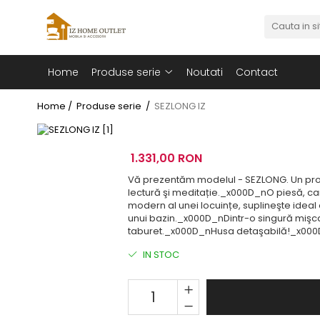
Produse serie
Home
Produse serie
Noutati
Contact
Canapele
Scaune
Home /
Produse serie /
SEZLONG IZ
1.331,00 RON
Vă prezentăm modelul - SEZLONG. Un prod
lectură şi meditație._x000D_nO piesă, car
modern al unei locuințe, suplineşte idea
unui bazin._x000D_nDintr-o singură mişc
taburet._x000D_nHusa detaşabilă!_x000D
IN STOC