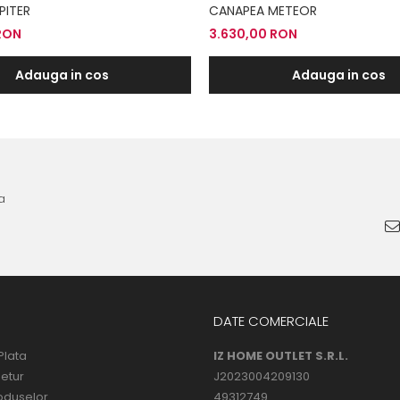
PITER
CANAPEA METEOR
RON
3.630,00 RON
Adauga in cos
Adauga in cos
a
DATE COMERCIALE
Plata
IZ HOME OUTLET S.R.L.
Retur
J2023004209130
oduselor
49312749