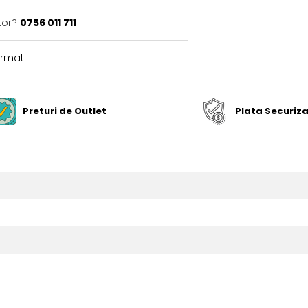
tor?
0756 011 711
rmatii
Preturi de Outlet
Plata Securiz