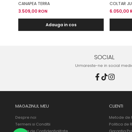
CANAPEA TERRA
COLTAR JU
3.509,00 RON
6.050,00 
Adauga in cos
SOCIAL
Urmareste-ne in social medi
MAGAZINUL MEU
CLIENTI
Despre noi
Metode de 
Termeni si Conditii
Politica de 
Politica de Confidentialitate
Garantia Pr