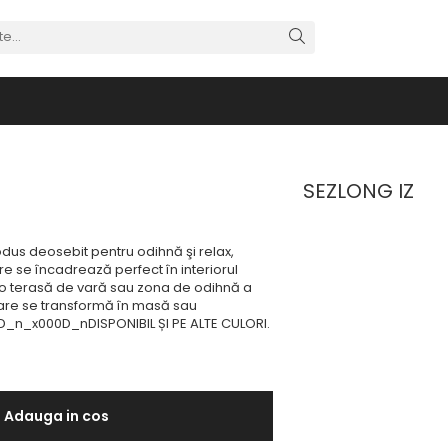
SEZLONG IZ
us deosebit pentru odihnă şi relax,
e se încadrează perfect în interiorul
l o terasă de vară sau zona de odihnă a
are se transformă în masă sau
_n_x000D_nDISPONIBIL ȘI PE ALTE CULORI.
Adauga in cos