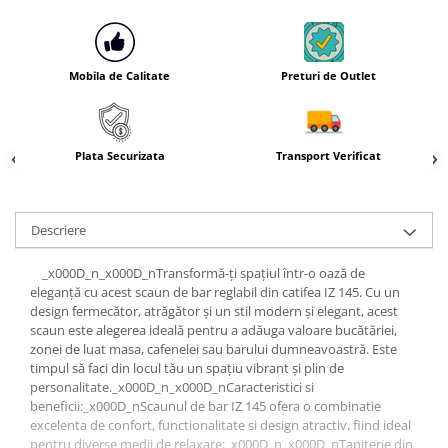
Mobila de Calitate
Preturi de Outlet
Plata Securizata
Transport Verificat
Descriere
_x000D_n_x000D_nTransformă-ți spațiul într-o oază de
eleganță cu acest scaun de bar reglabil din catifea IZ 145. Cu un
design fermecător, atrăgător și un stil modern și elegant, acest
scaun este alegerea ideală pentru a adăuga valoare bucătăriei,
zonei de luat masa, cafenelei sau barului dumneavoastră. Este
timpul să faci din locul tău un spațiu vibrant și plin de
personalitate._x000D_n_x000D_nCaracteristici si
beneficii:_x000D_nScaunul de bar IZ 145 ofera o combinatie
excelenta de confort, functionalitate si design atractiv, fiind ideal
pentru diverse medii de relaxare:_x000D_n_x000D_nTapițerie din