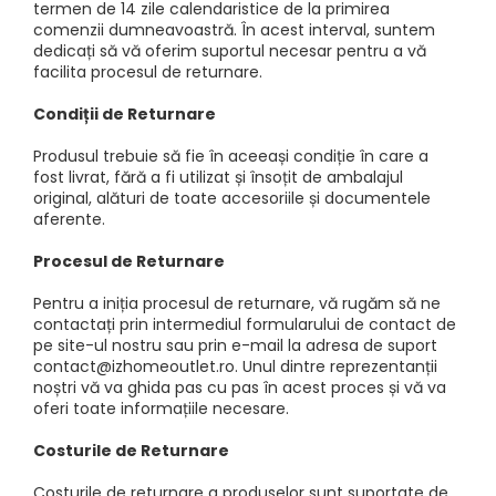
termen de 14 zile calendaristice de la primirea
comenzii dumneavoastră. În acest interval, suntem
dedicați să vă oferim suportul necesar pentru a vă
facilita procesul de returnare.
Condiții de Returnare
Produsul trebuie să fie în aceeași condiție în care a
fost livrat, fără a fi utilizat și însoțit de ambalajul
original, alături de toate accesoriile și documentele
aferente.
Procesul de Returnare
Pentru a iniția procesul de returnare, vă rugăm să ne
contactați prin intermediul formularului de contact de
pe site-ul nostru sau prin e-mail la adresa de suport
contact@izhomeoutlet.ro. Unul dintre reprezentanții
noștri vă va ghida pas cu pas în acest proces și vă va
oferi toate informațiile necesare.
Costurile de Returnare
Costurile de returnare a produselor sunt suportate de