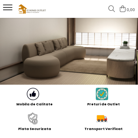
0,00
Produse serie
Canapele
Scaune
Mobila de Calitate
Preturi de Outlet
Plata Securizata
Transport Verificat