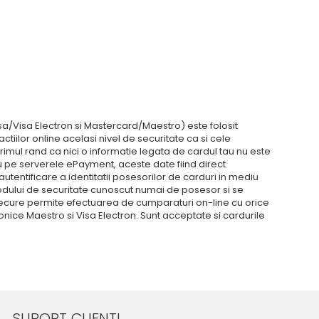
isa/Visa Electron si Mastercard/Maestro) este folosit
iilor online acelasi nivel de securitate ca si cele
rimul rand ca nici o informatie legata de cardul tau nu este
u pe serverele ePayment, aceste date fiind direct
utentificare a identitatii posesorilor de carduri in mediu
codului de securitate cunoscut numai de posesor si se
ecure permite efectuarea de cumparaturi on-line cu orice
onice Maestro si Visa Electron. Sunt acceptate si cardurile
SUPORT CLIENTI