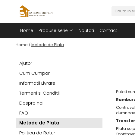
Produse serie
Home
Produse serie
Noutati
Contact
Canapele
Scaune
Home /
Metode de Plata
Ajutor
Cum Cumpar
Informatii Livrare
Puteti cu
Termeni si Conditii
Ramburs 
Despre noi
Contraval
FAQ
dumneavo
Transfe
Metode de Plata
Plata se 
Politica de Retur
(contraval