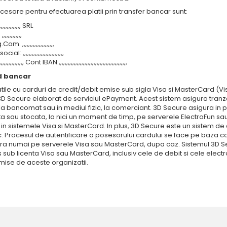
cesare pentru efectuarea platii prin transfer bancar sunt:
,,,,,,,,,,,,, SRL
,,,,,,,,,,
om. ,,,,,,,,,,,,,,,,,,,,,
ial: ,,,,,,,,,,,,,,,,,,,,,,,,,,,
,,,,,,,,,, Cont IBAN:,,,,,,,,,,,,,,,,,,,,,,,,,,,,,,,,,,,,,,,,,,,,,
d bancar
atile cu carduri de credit/debit emise sub sigla Visa si MasterCard (V
3D Secure elaborat de serviciul ePayment. Acest sistem asigura tranzact
 la bancomat sau in mediul fizic, la comerciant. 3D Secure asigura in p
ta sau stocata, la nici un moment de timp, pe serverele ElectroFun sa
in sistemele Visa si MasterCard. In plus, 3D Secure este un sistem de a
c. Procesul de autentificare a posesorului cardului se face pe baza 
a numai pe serverele Visa sau MasterCard, dupa caz. Sistemul 3D S
 sub licenta Visa sau MasterCard, inclusiv cele de debit si cele electr
emise de aceste organizatii.