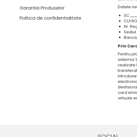
Datele ne
Garantia Produselor
SC ,,,,,,,,
Politica de confidentialitate
CUI RO ,,,
Nr. Reg.C
Sediul soc
Banca,,,,,,
Prin Car
Pentru pl
sistemul 
realizate
transfera
introduse 
electroni
desfasoar
card emis
virtuale 
SOCIAL