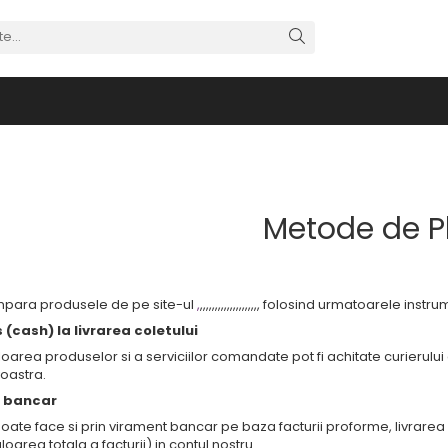
Metode de P
mpara produsele de pe site-ul
,
,,,,,,,,,,,,,,,,,,,, folosind urmatoarele ins
(cash) la livrarea coletului
oarea produselor si a serviciilor comandate pot fi achitate curierului 
astra.
r bancar
poate face si prin virament bancar pe baza facturii proforme, livrar
oarea totala a facturii) in contul nostru.